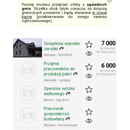
⊗
Poniżej możesz przejrzeć oferty z
sąsiednich
gmin
. Strzałka obok tytułu oznacza, że dotyczą
granicznych powiatów i będą otwierane
w nowej
karcie
(przekierowanie do innego serwisu
ogłoszeniowego).
7 000
Ocieplenia wysokie
zarobki
za miesiąc
do negocjacji
Złoczew
/
REKABUD
Przyjmę
6 000
pracowników do
za miesiąc
produkcji palet
do negocjacji
Owieczki
/
santipal
Operator wózka
widłowego
Muchy
/
logi-drew
Pracownik
gospodarczo
budowlany
Złoczew
/
karinaobiegla