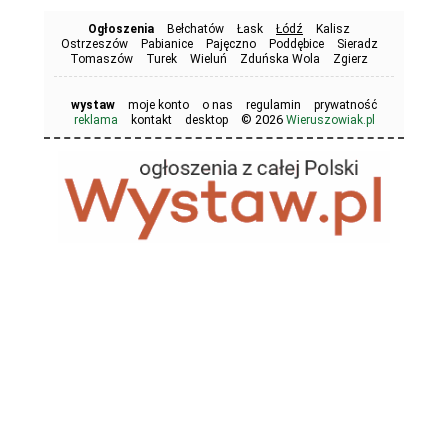
Ogłoszenia
Bełchatów
Łask
Łódź
Kalisz
Ostrzeszów
Pabianice
Pajęczno
Poddębice
Sieradz
Tomaszów
Turek
Wieluń
Zduńska Wola
Zgierz
wystaw
moje konto
o nas
regulamin
prywatność
© 2026
reklama
kontakt
desktop
Wieruszowiak.pl