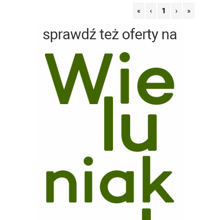
«
‹
1
›
»