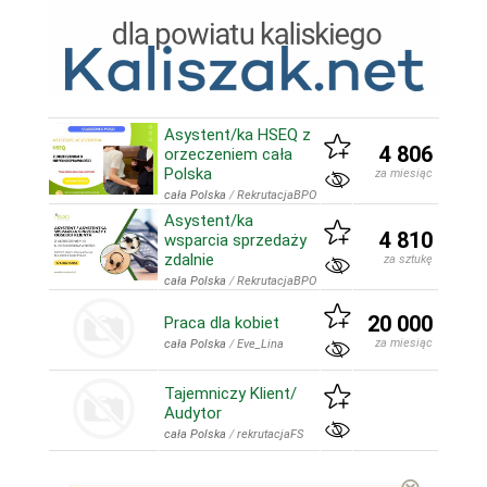
Asystent/ka HSEQ z
4 806
orzeczeniem cała
Polska
za miesiąc
cała Polska
/
RekrutacjaBPO
Asystent/ka
4 810
wsparcia sprzedaży
zdalnie
za sztukę
cała Polska
/
RekrutacjaBPO
20 000
Praca dla kobiet
za miesiąc
cała Polska
/
Eve_Lina
Tajemniczy Klient/
Audytor
cała Polska
/
rekrutacjaFS