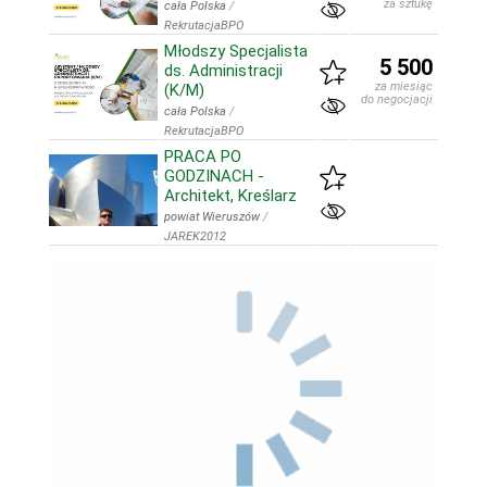
za sztukę
cała Polska
/
RekrutacjaBPO
Młodszy Specjalista
5 500
ds. Administracji
za miesiąc
(K/M)
do negocjacji
cała Polska
/
RekrutacjaBPO
PRACA PO
GODZINACH -
Architekt, Kreślarz
powiat Wieruszów
/
JAREK2012