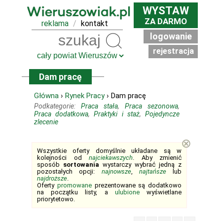
WYSTAW
ZA DARMO
reklama
/
kontakt
logowanie
Szukaj
rejestracja
Dam pracę
Główna
›
Rynek Pracy
› Dam pracę
Podkategorie:
Praca stała
,
Praca sezonowa
,
Praca dodatkowa
,
Praktyki i staż
,
Pojedyncze
zlecenie
⊗
Wszystkie oferty domyślnie układane są w
kolejności od
najciekawszych
. Aby zmienić
sposób
sortowania
wystarczy wybrać jedną z
pozostałych opcji:
najnowsze
,
najtańsze
lub
najdroższe
.
Oferty
promowane
prezentowane są dodatkowo
na początku listy, a
ulubione
wyświetlane
priorytetowo.