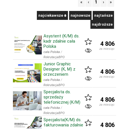
«
‹
1
›
»
najciekawsze
najnowsze
najtańsze
najdroższe
Asystent (K/M) ds.
kadr zdalnie cała
4 806
Polska
za miesiąc
cała Polska
/
RekrutacjaBPO
Junior Graphic
Designer (K, M) z
4 806
orzeczeniem
za miesiąc
cała Polska
/
RekrutacjaBPO
Specjalista ds.
sprzedaży
4 806
telefonicznej (K/M)
za miesiąc
cała Polska
/
RekrutacjaBPO
Specjalista(K/M) ds.
4 806
fakturowania zdalnie