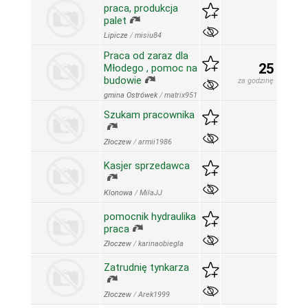
praca, produkcja
palet
Lipicze
/
misiu84
Praca od zaraz dla
25
Młodego , pomoc na
budowie
za godzinę
gmina Ostrówek
/
matrix951
Szukam pracownika
Złoczew
/
armii1986
Kasjer sprzedawca
Klonowa
/
MilaJJ
pomocnik hydraulika
praca
Złoczew
/
karinaobiegla
Zatrudnię tynkarza
Złoczew
/
Arek1999