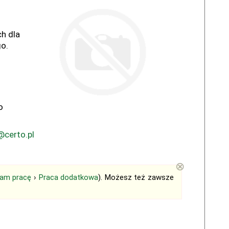
h dla
go.
o
@certo.pl
⊗
am pracę
›
Praca dodatkowa
). Możesz też zawsze