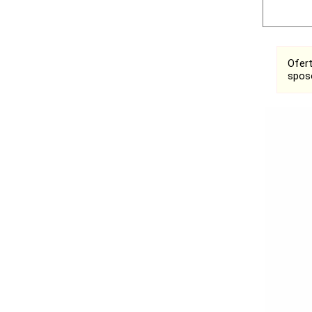
Ofer
spos
Ogłoszenia
Bełchatów
Łask
Łódź
Kalisz
Ostrzeszów