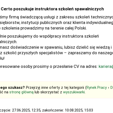
 Certo poszukuje instruktora szkoleń spawalniczych
śmy firmą świadczącą usługi z zakresu szkoleń technicznyc
iębiorstw, instytucji publicznych oraz klienta indywidualne
 szkolenia prowadzimy na terenie całej Polski.
lnie poszukujemy do współpracy instruktora szkoleń
lniczych.
 masz doświadczenie w spawaniu, lubisz dzielić się wiedzą i
z szkolić przyszłych specjalistów – zapraszamy do naszeg
łu!
eresowane osoby prosimy o przesłanie CV na adres:
kariera
tego szukasz?
Przejrzyj inne oferty z tej kategorii (
Rynek Pracy
›
D
jść na
stronę główną
lub skorzystać z
wyszukiwarki
.
zęcie: 27.06.2025, 12:35, zakończenie: 10.08.2025, 15:03