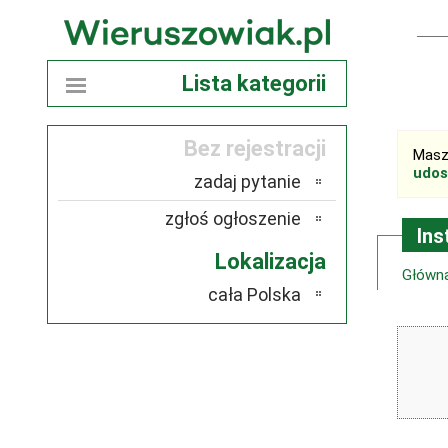
Lista kategorii
Bez rejestracji
Masz
udos
zadaj pytanie
zgłoś ogłoszenie
Ins
Lokalizacja
Główn
cała Polska