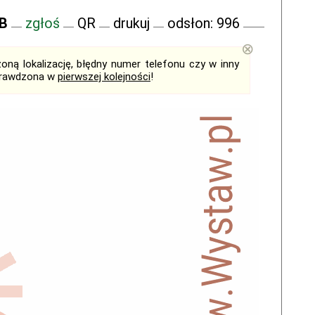
FB
zgłoś
QR
drukuj
odsłon: 996
⊗
ną lokalizację, błędny numer telefonu czy w inny
sprawdzona w
pierwszej kolejności
!