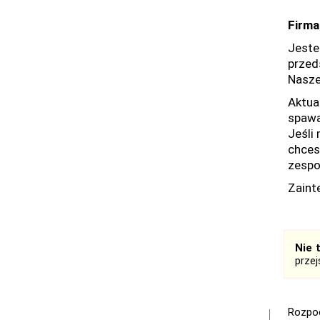
Firma
Jeste
przeds
Nasze
Aktua
spawa
Jeśli
chces
zespo
Zaint
Nie 
prze
Rozpoc