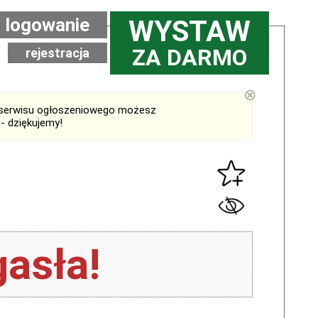
logowanie
WYSTAW
ZA DARMO
rejestracja
⊗
serwisu ogłoszeniowego możesz
- dziękujemy!
asła!