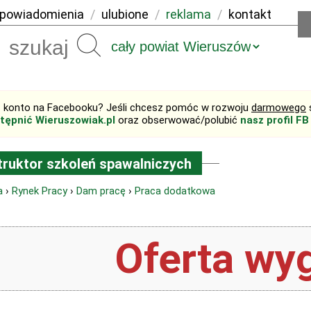
powiadomienia
/
ulubione
/
reklama
/
kontakt
Szukaj
 konto na Facebooku? Jeśli chcesz pomóc w rozwoju
darmowego
tępnić Wieruszowiak.pl
oraz obserwować/polubić
nasz profil FB
truktor szkoleń spawalniczych
a
›
Rynek Pracy
›
Dam pracę
›
Praca dodatkowa
Oferta wyg