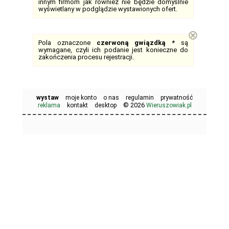
innym firmom jak również nie będzie domyślnie
wyświetlany w podglądzie wystawionych ofert.
⊗
Pola oznaczone
czerwoną gwiązdką
*
są
wymagane, czyli ich podanie jest konieczne do
zakończenia procesu rejestracji.
wystaw
moje konto
o nas
regulamin
prywatność
© 2026
reklama
kontakt
desktop
Wieruszowiak.pl