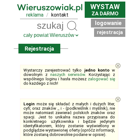
WYSTAW
ZA DARMO
reklama
/
kontakt
logowanie
Szukaj
rejestracja
Rejestracja
⊗
Wystarczy zarejestrować tylko
jedno konto
w
dowolnym z
naszych serwisów
. Korzystając z
wspólnego loginu i hasła możesz
zalogować się
do każdego z nich!
⊗
Login
może się składać z małych i dużych liter,
cyfr, oraz znaków _ i - (podkreślnik i myślnik), nie
może natomiast zawierać polskich znaków oraz
spacji. Jest to unikalna nazwa przypisana do
konkretnego użytkownika i będzie jedynym
identyfikatorem, który zostanie wyświetlony w
podglądzie wystawionej oferty (opróćz informacji,
które zostaną dobrowolnie podane w opisie).