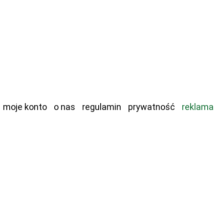
moje konto
o nas
regulamin
prywatność
reklama