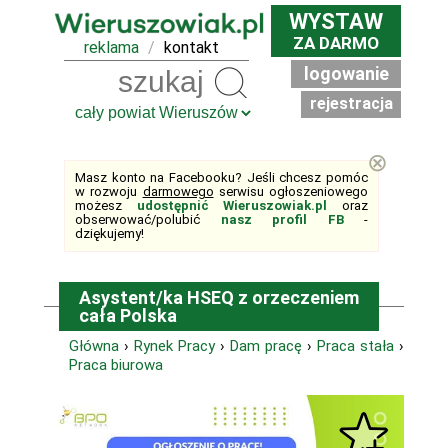
WYSTAW
ZA DARMO
reklama
/
kontakt
logowanie
Szukaj
rejestracja
⊗
Masz konto na Facebooku? Jeśli chcesz pomóc
w rozwoju
darmowego
serwisu ogłoszeniowego
możesz
udostępnić Wieruszowiak.pl
oraz
obserwować/polubić
nasz profil FB
-
dziękujemy!
Asystent/ka HSEQ z orzeczeniem
cała Polska
Główna
›
Rynek Pracy
›
Dam pracę
›
Praca stała
›
Praca biurowa