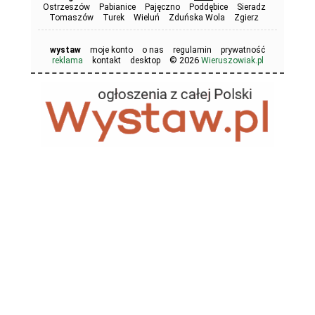
Ostrzeszów
Pabianice
Pajęczno
Poddębice
Sieradz
Tomaszów
Turek
Wieluń
Zduńska Wola
Zgierz
wystaw
moje konto
o nas
regulamin
prywatność
© 2026
reklama
kontakt
desktop
Wieruszowiak.pl