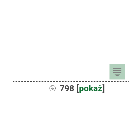
798 [
pokaż
]
Sprzedaż
Dla Dzieci