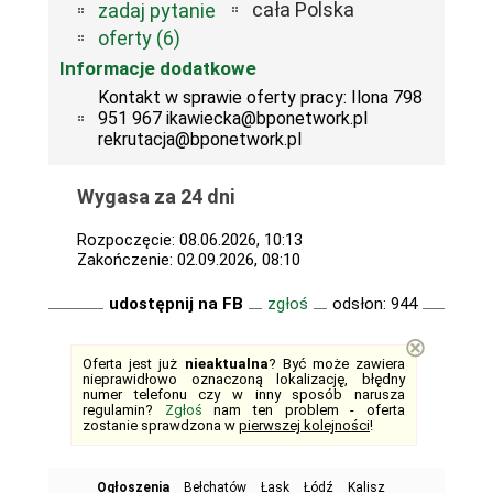
cała Polska
zadaj pytanie
oferty (6)
Informacje dodatkowe
Kontakt w sprawie oferty pracy: Ilona 798
951 967 ikawiecka@bponetwork.pl
rekrutacja@bponetwork.pl
Wygasa za 24 dni
Rozpoczęcie: 08.06.2026, 10:13
Zakończenie: 02.09.2026, 08:10
udostępnij na FB
zgłoś
odsłon: 944
⊗
Oferta jest już
nieaktualna
? Być może zawiera
nieprawidłowo oznaczoną lokalizację, błędny
numer telefonu czy w inny sposób narusza
regulamin?
Zgłoś
nam ten problem - oferta
zostanie sprawdzona w
pierwszej kolejności
!
Ogłoszenia
Bełchatów
Łask
Łódź
Kalisz