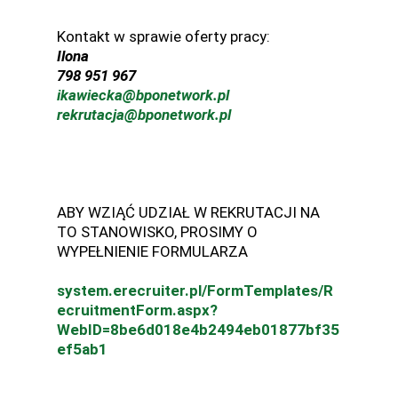
Kontakt w sprawie oferty pracy:
Ilona
798 951 967
ikawiecka@bponetwork.pl
rekrutacja@bponetwork.pl
ABY WZIĄĆ UDZIAŁ W REKRUTACJI NA
TO STANOWISKO, PROSIMY O
WYPEŁNIENIE FORMULARZA
system.erecruiter.pl/FormTemplates/R
ecruitmentForm.aspx?
WebID=8be6d018e4b2494eb01877bf35
ef5ab1