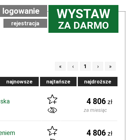
logowanie
WYSTAW
ZA DARMO
rejestracja
«
‹
1
›
»
najnowsze
najtańsze
najdroższe
4 806
lska
zł
za miesiąc
4 806
zeniem
zł