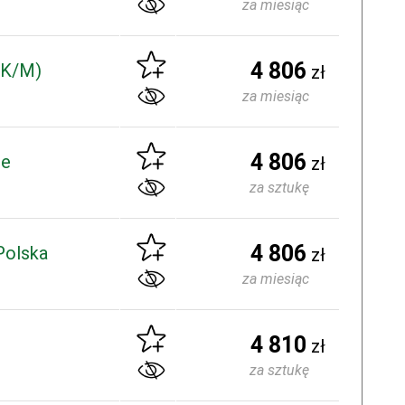
za miesiąc
4 806
 (K/M)
zł
za miesiąc
4 806
ie
zł
za sztukę
4 806
Polska
zł
za miesiąc
4 810
zł
za sztukę