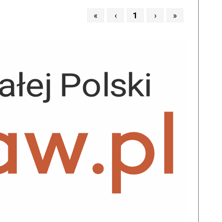
«
‹
1
›
»