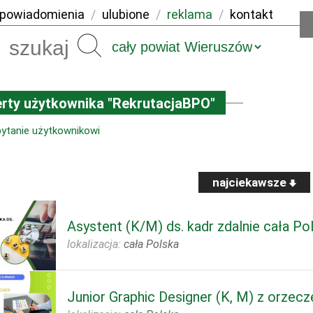
powiadomienia
/
ulubione
/
reklama
/
kontakt
Szukaj
rty użytkownika "RekrutacjaBPO"
pytanie użytkownikowi
najciekawsze
Asystent (K/M) ds. kadr zdalnie cała Po
lokalizacja:
cała Polska
Junior Graphic Designer (K, M) z orzec