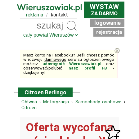
WYSTAW
ZA DARMO
reklama
/
kontakt
logowanie
Szukaj
rejestracja
⊗
Masz konto na Facebooku? Jeśli chcesz pomóc
w rozwoju
darmowego
serwisu ogłoszeniowego
możesz
udostępnić Wieruszowiak.pl
oraz
obserwować/polubić
nasz profil FB
-
dziękujemy!
Citroen Berlingo
Główna
›
Motoryzacja
›
Samochody osobowe
›
Citroen
Oferta wycofana