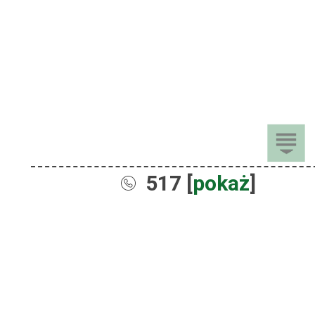
517 [
pokaż
]
Sprzedaż
Dla Dzieci
Dom i Ogród
Akcesoria ogrodowe