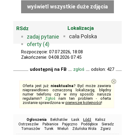
wyświetl wszystkie duże zdjęcia
Lokalizacja
RSdz
cała Polska
zadaj pytanie
oferty (4)
Rozpoczęcie: 07.07.2026, 18:08
Zakończenie: 04.08.2026 07:45
udostępnij na FB
zgłoś
odsłon: 427
⊗
Oferta jest już
nieaktualna
? Być może zawiera
nieprawidłowo oznaczoną lokalizację, błędny
numer telefonu czy w inny sposób narusza
regulamin?
Zgłoś
nam ten problem - oferta
zostanie sprawdzona w
pierwszej kolejności
!
Ogłoszenia
Bełchatów
Łask
Łódź
Kalisz
Ostrzeszów
Pabianice
Pajęczno
Poddębice
Sieradz
Tomaszów
Turek
Wieluń
Zduńska Wola
Zgierz