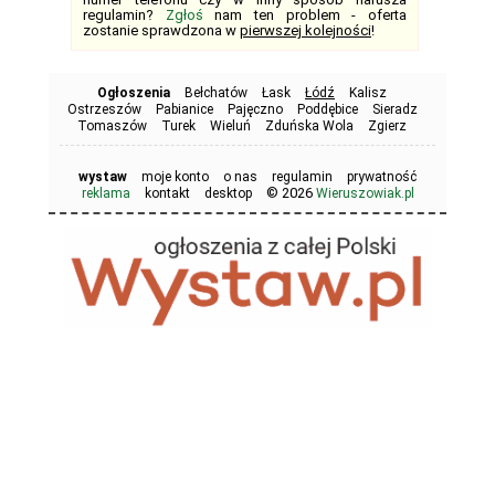
regulamin?
Zgłoś
nam ten problem - oferta
zostanie sprawdzona w
pierwszej kolejności
!
Ogłoszenia
Bełchatów
Łask
Łódź
Kalisz
Ostrzeszów
Pabianice
Pajęczno
Poddębice
Sieradz
Tomaszów
Turek
Wieluń
Zduńska Wola
Zgierz
wystaw
moje konto
o nas
regulamin
prywatność
© 2026
reklama
kontakt
desktop
Wieruszowiak.pl