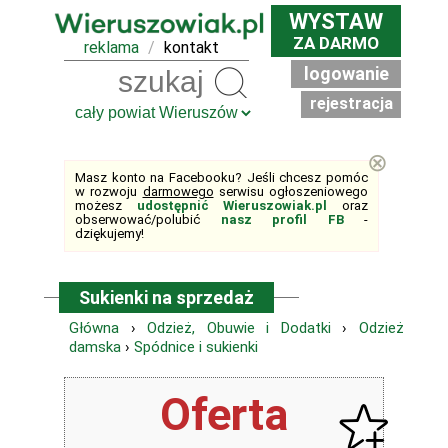
WYSTAW
ZA DARMO
reklama
/
kontakt
logowanie
Szukaj
rejestracja
⊗
Masz konto na Facebooku? Jeśli chcesz pomóc
w rozwoju
darmowego
serwisu ogłoszeniowego
możesz
udostępnić Wieruszowiak.pl
oraz
obserwować/polubić
nasz profil FB
-
dziękujemy!
Sukienki na sprzedaż
Główna
›
Odzież, Obuwie i Dodatki
›
Odzież
damska
›
Spódnice i sukienki
Oferta