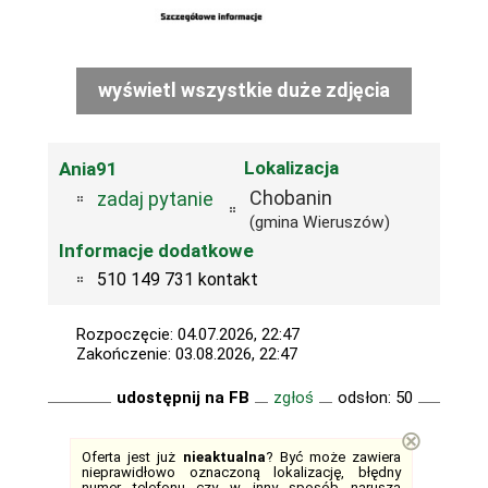
wyświetl wszystkie duże zdjęcia
Lokalizacja
Ania91
Chobanin
zadaj pytanie
(gmina Wieruszów)
Informacje dodatkowe
510 149 731 kontakt
Rozpoczęcie: 04.07.2026, 22:47
Zakończenie: 03.08.2026, 22:47
udostępnij na FB
zgłoś
odsłon: 50
⊗
Oferta jest już
nieaktualna
? Być może zawiera
nieprawidłowo oznaczoną lokalizację, błędny
numer telefonu czy w inny sposób narusza