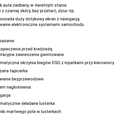
k auta zadbany, w świetnym stanie.
 z czarnej skóry, bez przetarć, dziur itp.
posiada duży dotykowy ekran z nawigacją.
wanie elektroniczne systemami samochodu.
ażenie:
ezpieczenie przed kradzieżą
ptacyjne zawieszenie gwintowane
omatyczna skrzynia biegów DSG z łopatkami przy kierownic
rzana tapicerka
owanie bezprzewodowe
tem nagłośnienia
igacja
omatycznie składane lusterka
jniki martwego pola w lusterkach