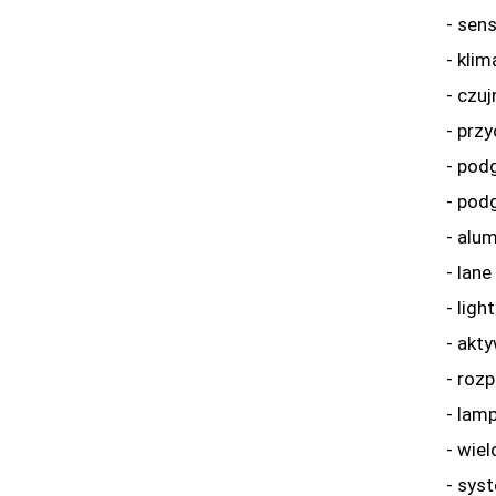
- sen
- kli
- czuj
- prz
- pod
- pod
- alu
- lane
- ligh
- akt
- roz
- lamp
- wie
- sys