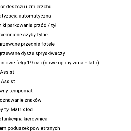
sor deszczu i zmierzchu
matyzacja automatyczna
niki parkowania przód / tył
yciemnione szyby tylne
grzewane przednie fotele
grzewane dysze spryskiwaczy
miniowe felgi 19 cali (nowe opony zima + lato)
 Assist
t Assist
ywny tempomat
poznawanie znaków
y tył Matrix led
lofunkcyjna kierownica
tem poduszek powietrznych