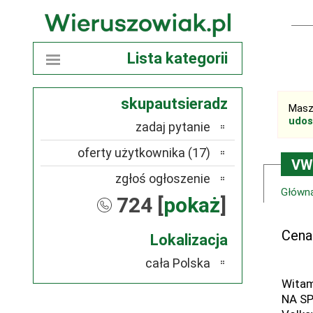
Lista kategorii
skupautsieradz
Masz
udos
zadaj pytanie
oferty użytkownika (17)
VW 
zgłoś ogłoszenie
Główn
724 [
pokaż
]
Cena
Lokalizacja
cała Polska
Witam
NA S