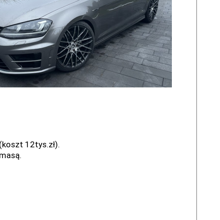
koszt 12tys.zł).
umasą.