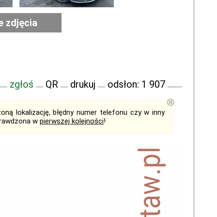
e zdjęcia
zgłoś
QR
drukuj
odsłon: 1 907
⊗
ną lokalizację, błędny numer telefonu czy w inny
sprawdzona w
pierwszej kolejności
!