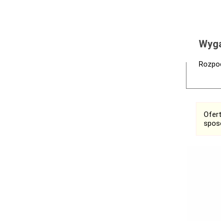
Wyga
Rozpoc
Ofer
spos