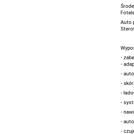
Środe
Fotele
Auto 
Stero
Wypos
- zab
- ada
- aut
- skó
- ład
- sys
- naw
- aut
- czu