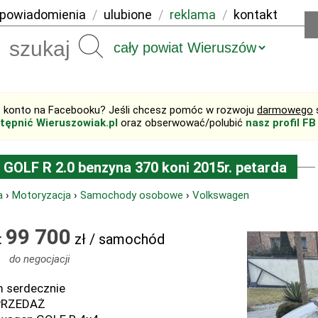
powiadomienia
/
ulubione
/
reklama
/
kontakt
Szukaj
 konto na Facebooku? Jeśli chcesz pomóc w rozwoju
darmowego
tępnić Wieruszowiak.pl
oraz obserwować/polubić
nasz profil FB
GOLF R 2.0 benzyna 370 koni 2015r. petarda
a
›
Motoryzacja
›
Samochody osobowe
›
Volkswagen
99 700
:
zł / samochód
do negocjacji
 serdecznie
PRZEDAŻ