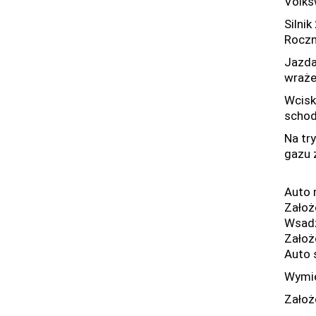
Volks
Silnik
Roczn
Jazda
wraże
Wcisk
schod
Na try
gazu 
Auto 
Założ
Wsadz
Założ
Auto 
Wymien
Założ