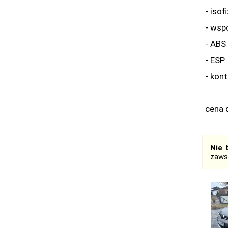
- isofi
- wsp
- ABS
- ESP
- kont
cena 
Nie 
zaws