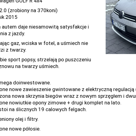
wagen GOLF R 4x4
 2.0 (zrobiony na 370koni)
ik 2015
 autem daje niesamowitą satysfakcje i
nia z jazdy.
ając gaz, wciska w fotel, a uśmiech nie
zi z twarzy.
bie sport popsy, strzelają po puszczeniu
znowu na twarzy uśmiech.
mega doinwestowane.
one nowe zawieszenie gwintowane z elektryczną regulacją (
ona nowa skrzynia biegów wraz z nowym sprzęgłem i dw
one nowiutkie opony zimowe + drugi komplet na lato.
stoi na ślicznych 19 calowych felgach.
iony olej i filtry.
one nowe półosie.