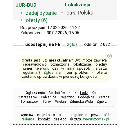
Lokalizacja
JUR-BUD
cała Polska
zadaj pytanie
oferty (6)
Rozpoczęcie: 17.02.2026, 11:22
Zakończenie: 30.07.2026, 15:06
udostępnij na FB
zgłoś
odsłon: 2 072
⊗
Oferta jest już
nieaktualna
? Być może zawiera
nieprawidłowo oznaczoną lokalizację, błędny
numer telefonu czy w inny sposób narusza
regulamin?
Zgłoś
nam ten problem - oferta
zostanie sprawdzona w
pierwszej kolejności
!
Ogłoszenia
Bełchatów
Łask
Łódź
Kalisz
Ostrzeszów
Pabianice
Pajęczno
Poddębice
Sieradz
Tomaszów
Turek
Wieluń
Zduńska Wola
Zgierz
wystaw
moje konto
o nas
regulamin
prywatność
© 2026
reklama
kontakt
desktop
Wieruszowiak.pl