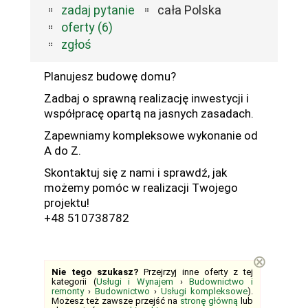
zadaj pytanie
cała Polska
oferty (6)
zgłoś
Planujesz budowę domu?
Zadbaj o sprawną realizację inwestycji i
współpracę opartą na jasnych zasadach.
Zapewniamy kompleksowe wykonanie od
A do Z.
Skontaktuj się z nami i sprawdź, jak
możemy pomóc w realizacji Twojego
projektu!
+48 510738782
⊗
Nie tego szukasz?
Przejrzyj inne oferty z tej
kategorii (
Usługi i Wynajem
›
Budownictwo i
remonty
›
Budownictwo
›
Usługi kompleksowe
).
Możesz też zawsze przejść na
stronę główną
lub