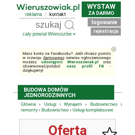
WYSTAW
ZA DARMO
reklama
/
kontakt
logowanie
Szukaj
rejestracja
⊗
Masz konto na Facebooku? Jeśli chcesz pomóc
w rozwoju
darmowego
serwisu ogłoszeniowego
możesz
udostępnić Wieruszowiak.pl
oraz
obserwować/polubić
nasz profil FB
-
dziękujemy!
BUDOWA DOMÓW
JEDNORODZINNYCH
Główna
›
Usługi i Wynajem
›
Budownictwo i
remonty
›
Budownictwo
›
Usługi kompleksowe
Oferta