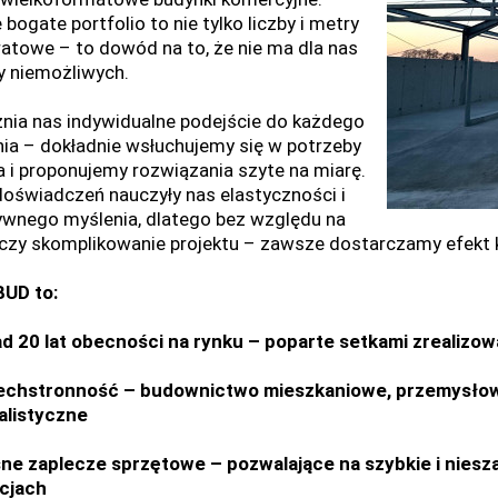
bogate portfolio to nie tylko liczby i metry
atowe – to dowód na to, że nie ma dla nas
y niemożliwych.
nia nas indywidualne podejście do każdego
nia – dokładnie wsłuchujemy się w potrzeby
ta i proponujemy rozwiązania szyte na miarę.
doświadczeń nauczyły nas elastyczności i
ywnego myślenia, dlatego bez względu na
 czy skomplikowanie projektu – zawsze dostarczamy efekt
UD to:
d 20 lat obecności na rynku – poparte setkami zrealizow
chstronność – budownictwo mieszkaniowe, przemysłowe, 
alistyczne
ne zaplecze sprzętowe – pozwalające na szybkie i nies
cjach