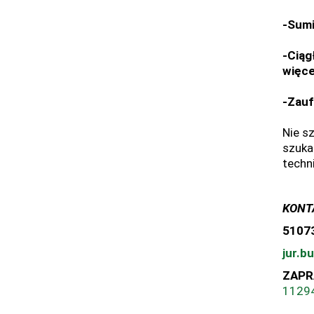
-Sumi
-Ciąg
więce
-Zauf
Nie s
szuka
techn
KONT
5107
jur.b
ZAPR
1129