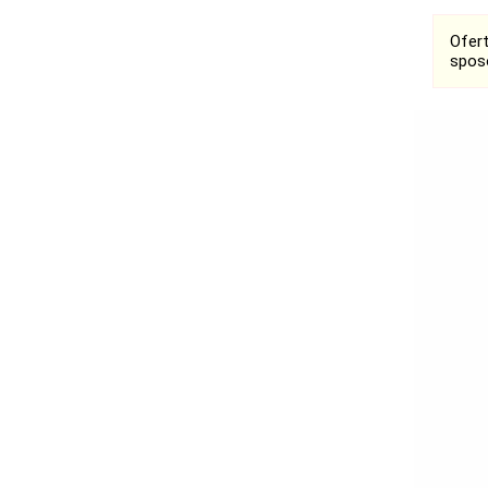
Ofer
spos
Ogłoszenia
Bełchatów
Łask
Łódź
Kalisz
Ostrzeszów
Pabianice
Pajęczno