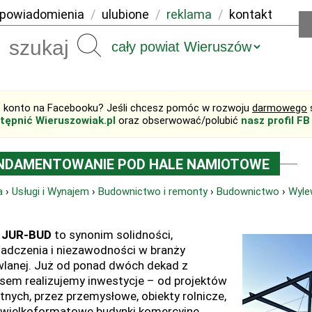
powiadomienia
/
ulubione
/
reklama
/
kontakt
Szukaj
 konto na Facebooku? Jeśli chcesz pomóc w rozwoju
darmowego
tępnić Wieruszowiak.pl
oraz obserwować/polubić
nasz profil FB
NDAMENTOWANIE POD HALE NAMIOTOWE
a
›
Usługi i Wynajem
›
Budownictwo i remonty
›
Budownictwo
›
Wyle
a
JUR-BUD
to synonim solidności,
adczenia i niezawodności w branży
lanej. Już od ponad dwóch dekad z
sem realizujemy inwestycje – od projektów
tnych, przez przemysłowe, obiekty rolnicze,
 wielkoformatowe budynki komercyjne.