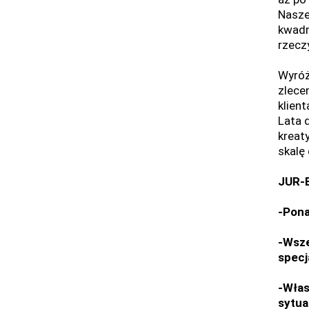
Nasze 
kwadr
rzecz
Wyróż
zlece
klien
Lata 
kreat
skalę
JUR-B
-Pona
-Wsze
specj
-Włas
sytua