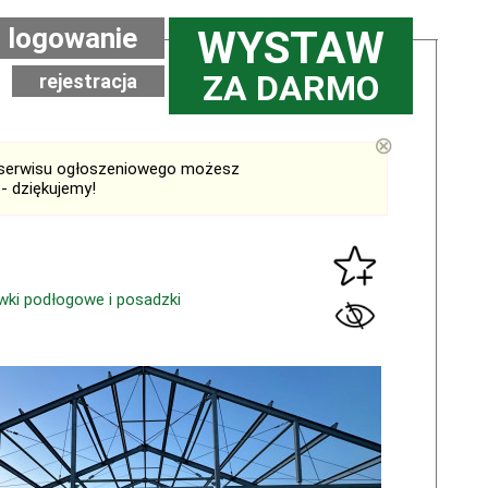
logowanie
WYSTAW
ZA DARMO
rejestracja
⊗
serwisu ogłoszeniowego możesz
- dziękujemy!
wki podłogowe i posadzki