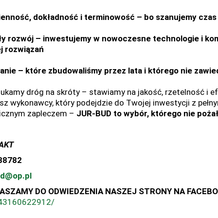
enność, dokładność i terminowość – bo szanujemy czas 
ły rozwój – inwestujemy w nowoczesne technologie i ko
j rozwiązań
anie – które zbudowaliśmy przez lata i którego nie zawi
zukamy dróg na skróty – stawiamy na jakość, rzetelność i ef
sz wykonawcy, który podejdzie do Twojej inwestycji z pe
icznym zapleczem –
JUR-BUD to wybór, którego nie pożał
AKT
38782
ud@op.pl
ASZAMY DO ODWIEDZENIA NASZEJ STRONY NA FACEBOO
43160622912/