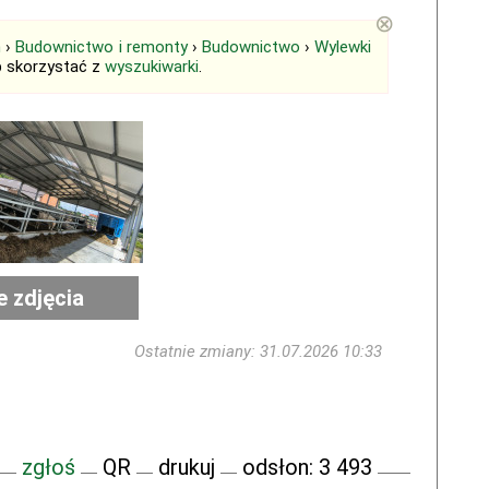
⊗
m
›
Budownictwo i remonty
›
Budownictwo
›
Wylewki
b skorzystać z
wyszukiwarki
.
e zdjęcia
Ostatnie zmiany: 31.07.2026 10:33
zgłoś
QR
drukuj
odsłon: 3 493