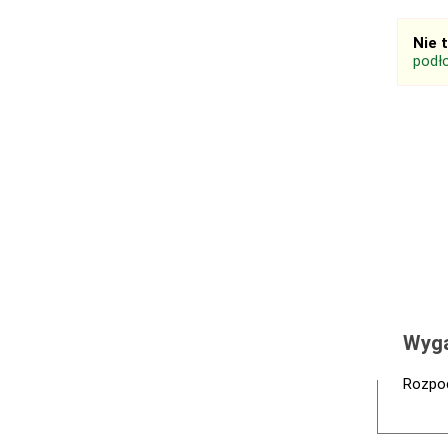
Nie 
podł
Wyga
Rozpoc