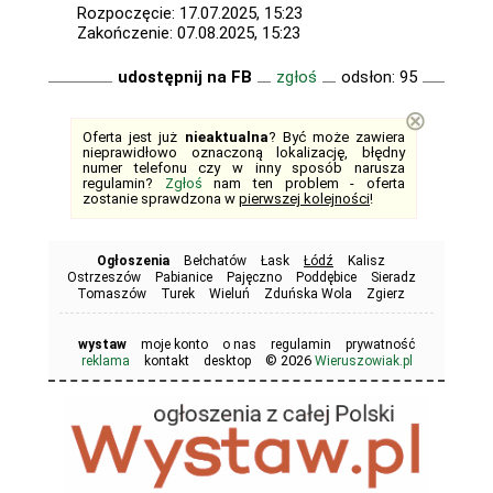
Rozpoczęcie: 17.07.2025, 15:23
Zakończenie: 07.08.2025, 15:23
udostępnij na FB
zgłoś
odsłon: 95
⊗
Oferta jest już
nieaktualna
? Być może zawiera
nieprawidłowo oznaczoną lokalizację, błędny
numer telefonu czy w inny sposób narusza
regulamin?
Zgłoś
nam ten problem - oferta
zostanie sprawdzona w
pierwszej kolejności
!
Ogłoszenia
Bełchatów
Łask
Łódź
Kalisz
Ostrzeszów
Pabianice
Pajęczno
Poddębice
Sieradz
Tomaszów
Turek
Wieluń
Zduńska Wola
Zgierz
wystaw
moje konto
o nas
regulamin
prywatność
© 2026
reklama
kontakt
desktop
Wieruszowiak.pl