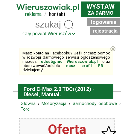
WYSTAW
ZA DARMO
reklama
/
kontakt
logowanie
Szukaj
rejestracja
⊗
Masz konto na Facebooku? Jeśli chcesz pomóc
w rozwoju
darmowego
serwisu ogłoszeniowego
możesz
udostępnić Wieruszowiak.pl
oraz
obserwować/polubić
nasz profil FB
-
dziękujemy!
Ford C-Max 2.0 TDCi (2012) -
Diesel, Manual.
Główna
›
Motoryzacja
›
Samochody osobowe
›
Ford
Oferta