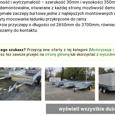
ność i wytrzymałość – szerokość 30mm i wysokości 350
 demontowalne, otwierane z każdej strony, mozliwość dem
ymałe zaczepy burtowe jedne z najlepszych montowanych n
ty mocowania ładunku przykręcone do ramy.
rcie przyczepy o długości od 2650mm do 3700mm, równie
szamy do kontaktu.
tego szukasz?
Przejrzyj inne oferty z tej kategorii (
Motoryzacja
sz też zawsze przejść na
stronę główną
lub skorzystać z
wyszukiw
wyświetl wszystkie duż