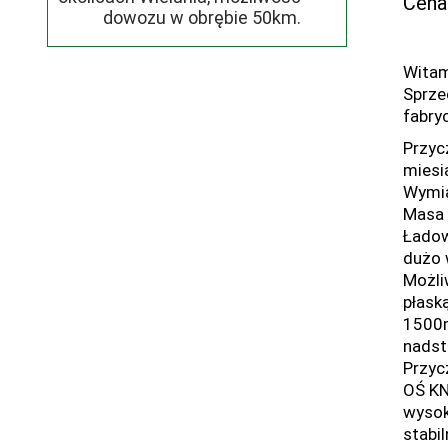
Cena
dowozu w obrębie 50km.
Wita
Sprze
fabry
Przyc
miesi
Wymia
Masa 
Ładow
dużo 
Możli
płask
1500
nadst
Przyc
OŚ KN
wysok
stabi