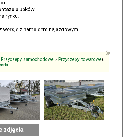
mm.
ontazu słupków.
a rynku.
ż wersje z hamulcem najazdowym.
⊗
›
Przyczepy samochodowe
›
Przyczepy towarowe
).
arki
.
e zdjęcia