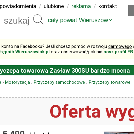
powiadomienia
/
ulubione
/
reklama
/
kontakt
Szukaj
 konto na Facebooku? Jeśli chcesz pomóc w rozwoju
darmowego
tępnić Wieruszowiak.pl
oraz obserwować/polubić
nasz profil FB
zyczepa towarowa Zasław 300SU bardzo mocna
a
›
Motoryzacja
›
Przyczepy samochodowe
›
Przyczepy towarowe
Oferta wyg
5 490