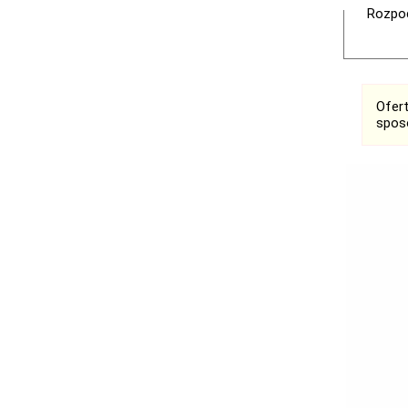
Rozpoc
Ofer
spos
Ogłoszenia
Bełchatów
Łask
Łódź
Kalisz