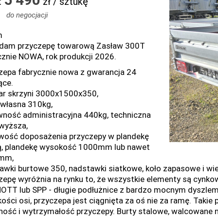
:
zł / sztukę
do negocjacji
m
dam przyczepę towarową Zasław 300T
cznie NOWA, rok produkcji 2026.
zepa fabrycznie nowa z gwarancja 24
ące.
r skrzyni 3000x1500x350,
własna 310kg,
ność administracyjna 440kg, techniczna
wyższa,
wość doposażenia przyczepy w plandekę
ą, plandekę wysokość 1000mm lub nawet
mm,
awki burtowe 350, nadstawki siatkowe, koło zapasowe i wie
zepę wyróżnia na rynku to, że wszystkie elementy są cynkow
OTT lub SPP - długie podłużnice z bardzo mocnym dyszlem
ości osi, przyczepa jest ciągnięta za oś nie za ramę. Takie
lność i wytrzymałość przyczepy. Burty stalowe, walcowane