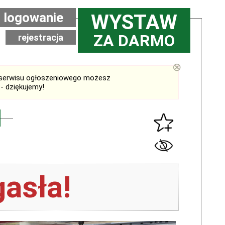
logowanie
WYSTAW
ZA DARMO
rejestracja
⊗
serwisu ogłoszeniowego możesz
- dziękujemy!
asła!