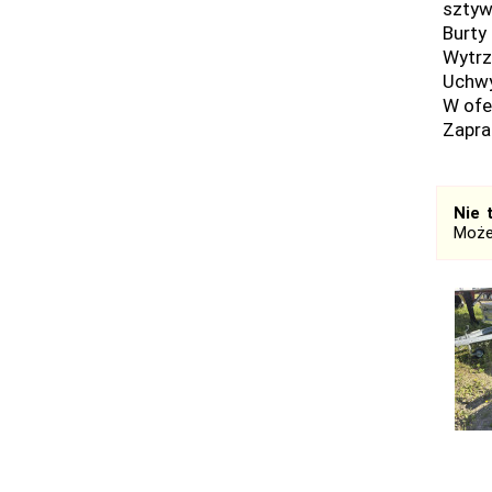
sztyw
Burty
Wytrz
Uchwy
W ofe
Zapra
Nie 
Może