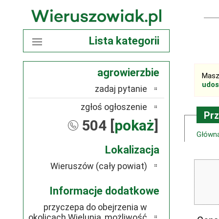
Lista kategorii
agrowierzbie
Masz
udos
zadaj pytanie
zgłoś ogłoszenie
Pr
504 [
pokaż
]
Główn
Lokalizacja
Wieruszów (cały powiat)
Informacje dodatkowe
przyczepa do obejrzenia w
okolicach Wielunia, możliwość