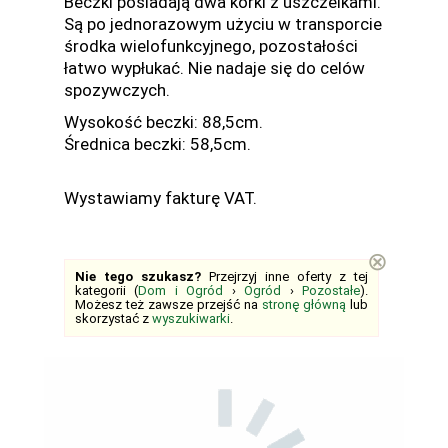
Beczki posiadają dwa korki z uszczelkami.
Są po jednorazowym użyciu w transporcie
środka wielofunkcyjnego, pozostałości
łatwo wypłukać. Nie nadaje się do celów
spozywczych.
Wysokość beczki: 88,5cm.
Średnica beczki: 58,5cm.
Wystawiamy fakturę VAT.
⊗
Nie tego szukasz?
Przejrzyj inne oferty z tej
kategorii (
Dom i Ogród
›
Ogród
›
Pozostałe
).
Możesz też zawsze przejść na
stronę główną
lub
skorzystać z
wyszukiwarki
.