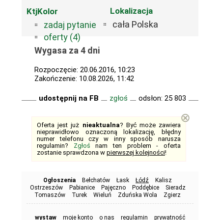
Lokalizacja
KtjKolor
cała Polska
zadaj pytanie
oferty (4)
Wygasa za 4 dni
Rozpoczęcie: 20.06.2016, 10:23
Zakończenie: 10.08.2026, 11:42
udostępnij na FB
zgłoś
odsłon: 25 803
⊗
Oferta jest już
nieaktualna
? Być może zawiera
nieprawidłowo oznaczoną lokalizację, błędny
numer telefonu czy w inny sposób narusza
regulamin?
Zgłoś
nam ten problem - oferta
zostanie sprawdzona w
pierwszej kolejności
!
Ogłoszenia
Bełchatów
Łask
Łódź
Kalisz
Ostrzeszów
Pabianice
Pajęczno
Poddębice
Sieradz
Tomaszów
Turek
Wieluń
Zduńska Wola
Zgierz
wystaw
moje konto
o nas
regulamin
prywatność