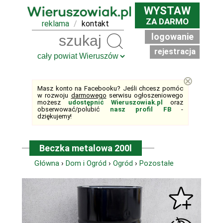
WYSTAW
ZA DARMO
reklama
/
kontakt
logowanie
Szukaj
rejestracja
⊗
Masz konto na Facebooku? Jeśli chcesz pomóc
w rozwoju
darmowego
serwisu ogłoszeniowego
możesz
udostępnić Wieruszowiak.pl
oraz
obserwować/polubić
nasz profil FB
-
dziękujemy!
Beczka metalowa 200l
Główna
›
Dom i Ogród
›
Ogród
›
Pozostałe