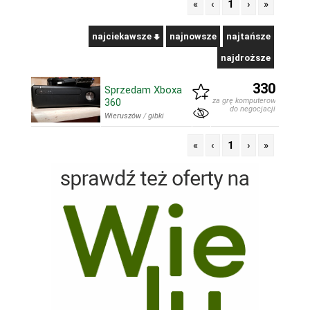
«
‹
1
›
»
najciekawsze
najnowsze
najtańsze
najdroższe
330
Sprzedam Xboxa
360
za grę komputerową
do negocjacji
Wieruszów
/
gibki
«
‹
1
›
»