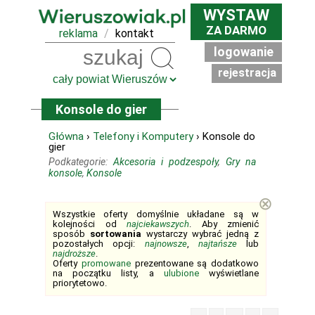
WYSTAW
ZA DARMO
reklama
/
kontakt
logowanie
Szukaj
rejestracja
Konsole do gier
Główna
›
Telefony i Komputery
› Konsole do
gier
Podkategorie:
Akcesoria i podzespoły
,
Gry na
konsole
,
Konsole
⊗
Wszystkie oferty domyślnie układane są w
kolejności od
najciekawszych
. Aby zmienić
sposób
sortowania
wystarczy wybrać jedną z
pozostałych opcji:
najnowsze
,
najtańsze
lub
najdroższe
.
Oferty
promowane
prezentowane są dodatkowo
na początku listy, a
ulubione
wyświetlane
priorytetowo.