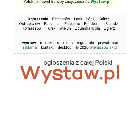
Polski, a nawet Europy znajdziesz na
Wystaw.pl
.
Ogłoszenia
Bełchatów
Łask
Łódź
Kalisz
Ostrzeszów
Pabianice
Pajęczno
Poddębice
Sieradz
Tomaszów
Turek
Wieluń
Zduńska Wola
Zgierz
wystaw
moje konto
o nas
regulamin
prywatność
© 2026
reklama
kontakt
desktop
Wieruszowiak.pl