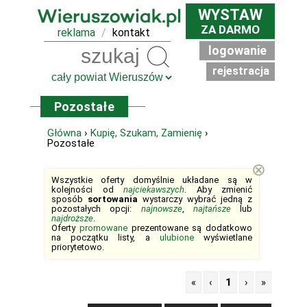
WYSTAW
ZA DARMO
reklama
/
kontakt
logowanie
Szukaj
rejestracja
Pozostałe
Główna
›
Kupię, Szukam, Zamienię
›
Pozostałe
⊗
Wszystkie oferty domyślnie układane są w
kolejności od
najciekawszych
. Aby zmienić
sposób
sortowania
wystarczy wybrać jedną z
pozostałych opcji:
najnowsze
,
najtańsze
lub
najdroższe
.
Oferty
promowane
prezentowane są dodatkowo
na początku listy, a
ulubione
wyświetlane
priorytetowo.
«
‹
1
›
»