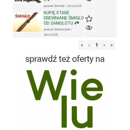
powiat Sieradz
/
darecki28
KUPIĘ STARE
DREWNIANE ŚMIGŁO
OD SAMOLOTU
powiat Ostrzeszów
/
darecki28
«
‹
1
›
»