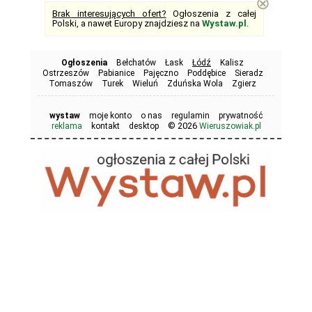
⊗
Brak interesujących ofert?
Ogłoszenia z całej
Polski, a nawet Europy znajdziesz na
Wystaw.pl
.
Ogłoszenia
Bełchatów
Łask
Łódź
Kalisz
Ostrzeszów
Pabianice
Pajęczno
Poddębice
Sieradz
Tomaszów
Turek
Wieluń
Zduńska Wola
Zgierz
wystaw
moje konto
o nas
regulamin
prywatność
© 2026
reklama
kontakt
desktop
Wieruszowiak.pl