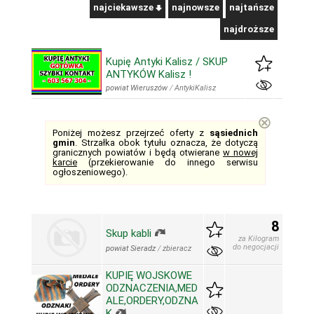
najciekawsze
najnowsze
najtańsze
najdroższe
Kupię Antyki Kalisz / SKUP
ANTYKÓW Kalisz !
powiat Wieruszów
/
AntykiKalisz
⊗
Poniżej możesz przejrzeć oferty z
sąsiednich
gmin
. Strzałka obok tytułu oznacza, że dotyczą
granicznych powiatów i będą otwierane
w nowej
karcie
(przekierowanie do innego serwisu
ogłoszeniowego).
8
Skup kabli
za Kilogram
do negocjacji
powiat Sieradz
/
zbieracz
KUPIĘ WOJSKOWE
ODZNACZENIA,MED
ALE,ORDERY,ODZNA
K