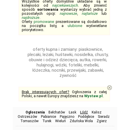
Wszystkie oferty domyślnie układane są w
kolejności od
najciekawszych
. Aby zmienić
sposób
sortowania
wystarczy wybrać jedną z
pozostałych opcji:
najnowsze
,
najtańsze
lub
najdroższe
.
Oferty
promowane
prezentowane są dodatkowo
na początku listy, a
ulubione
wyświetlane
priorytetowo.
oferty kupna i zamiany: piaskownice,
plecaki, leżaki, huśtawki, nosidełka, chusty,
obuwie i odzież dziecięca, autka, rowerki,
hulajnogi, wózki, foteliki, mebelki,
łóżeczka, nocniki, przewijaki, zabawki,
żywność
⊗
Brak interesujących ofert?
Ogłoszenia z całej
Polski, a nawet Europy znajdziesz na
Wystaw.pl
.
Ogłoszenia
Bełchatów
Łask
Łódź
Kalisz
Ostrzeszów
Pabianice
Pajęczno
Poddębice
Sieradz
Tomaszów
Turek
Wieluń
Zduńska Wola
Zgierz