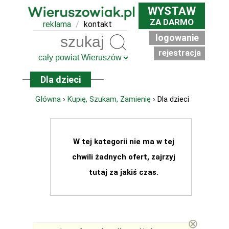
WYSTAW
ZA DARMO
reklama
/
kontakt
logowanie
Szukaj
rejestracja
Dla dzieci
Główna
›
Kupię, Szukam, Zamienię
› Dla dzieci
W tej kategorii nie ma w tej
chwili żadnych ofert, zajrzyj
tutaj za jakiś czas.
⊗