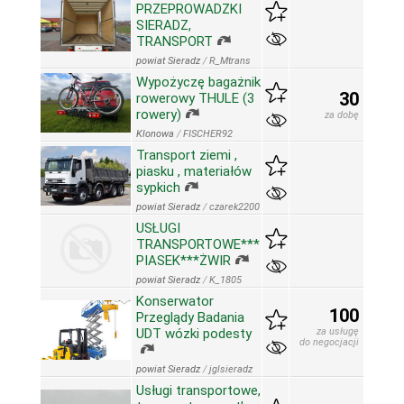
PRZEPROWADZKI
SIERADZ,
TRANSPORT
powiat Sieradz
/
R_Mtrans
Wypożyczę bagażnik
30
rowerowy THULE (3
rowery)
za dobę
Klonowa
/
FISCHER92
Transport ziemi ,
piasku , materiałów
sypkich
powiat Sieradz
/
czarek2200
USŁUGI
TRANSPORTOWE***
PIASEK***ŻWIR
powiat Sieradz
/
K_1805
Konserwator
100
Przeglądy Badania
UDT wózki podesty
za usługę
do negocjacji
powiat Sieradz
/
jglsieradz
Usługi transportowe,