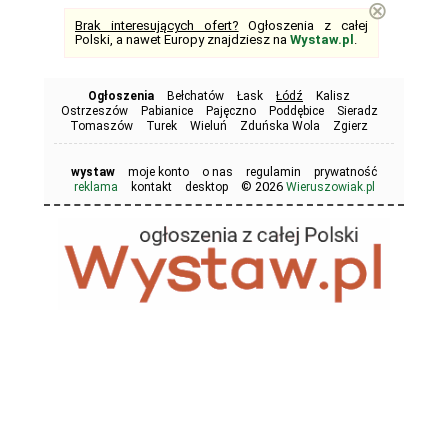
⊗
Brak interesujących ofert?
Ogłoszenia z całej
Polski, a nawet Europy znajdziesz na
Wystaw.pl
.
Ogłoszenia
Bełchatów
Łask
Łódź
Kalisz
Ostrzeszów
Pabianice
Pajęczno
Poddębice
Sieradz
Tomaszów
Turek
Wieluń
Zduńska Wola
Zgierz
wystaw
moje konto
o nas
regulamin
prywatność
© 2026
reklama
kontakt
desktop
Wieruszowiak.pl