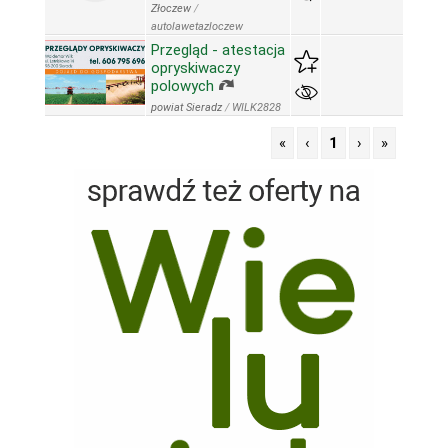
Złoczew
/
autolawetazloczew
Przegląd - atestacja
opryskiwaczy
polowych
powiat Sieradz
/
WILK2828
«
‹
1
›
»