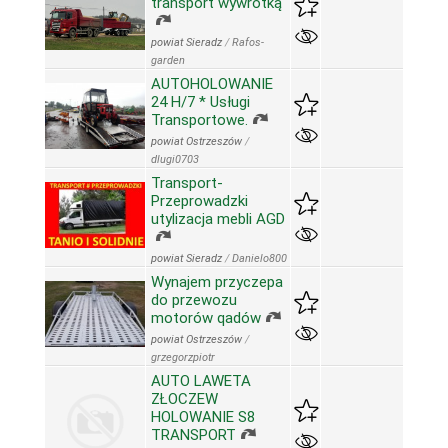
transport wywrotką
powiat Sieradz
/
Rafos-
garden
AUTOHOLOWANIE
24 H/7 * Usługi
Transportowe.
powiat Ostrzeszów
/
dlugi0703
Transport-
Przeprowadzki
utylizacja mebli AGD
powiat Sieradz
/
Danielo800
Wynajem przyczepa
do przewozu
motorów qadów
powiat Ostrzeszów
/
grzegorzpiotr
AUTO LAWETA
ZŁOCZEW
HOLOWANIE S8
TRANSPORT