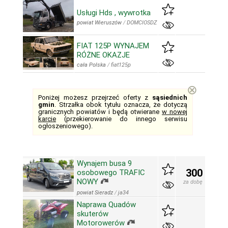
Usługi Hds , wywrotka
powiat Wieruszów
/
DOMCIOSDZ
FIAT 125P WYNAJEM
RÓŻNE OKAZJE
cała Polska
/
fiat125p
⊗
Poniżej możesz przejrzeć oferty z
sąsiednich
gmin
. Strzałka obok tytułu oznacza, że dotyczą
granicznych powiatów i będą otwierane
w nowej
karcie
(przekierowanie do innego serwisu
ogłoszeniowego).
Wynajem busa 9
300
osobowego TRAFIC
NOWY
za dobę
powiat Sieradz
/
ja34
Naprawa Quadów
skuterów
Motorowerów