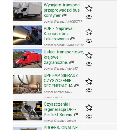
Wynajem transport
przeprowadzki bus
kontyner
powiat Sieradz
/
JACEK777
PDR - Naprawa
Karoserii bez
Lakierowania
powiat Sieradz
/
JAREK2012
Usługi transportowe,
krajowe i
zagraniczne.
powiat Sieradz
/
otoja87
DPF FAP SIERADZ
CZYSZCZENIE
REGENERACJA
powiat Ostrzeszów
/
grzegorzpiotr
Czyszczenie i
regeneracja DPF-
Perfekt Serwis
powiat Sieradz
/
burzel
PROFESJONALNE