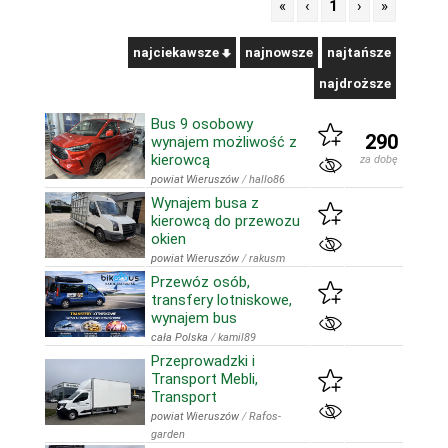
«
‹
1
›
»
najciekawsze
najnowsze
najtańsze
najdroższe
Bus 9 osobowy
290
wynajem możliwość z
kierowcą
za dobę
powiat Wieruszów
/
hallo86
Wynajem busa z
kierowcą do przewozu
okien
powiat Wieruszów
/
rakusm
Przewóz osób,
transfery lotniskowe,
wynajem bus
cała Polska
/
kamil89
Przeprowadzki i
Transport Mebli,
Transport
powiat Wieruszów
/
Rafos-
garden