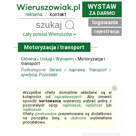
WYSTAW
ZA DARMO
reklama
/
kontakt
logowanie
Szukaj
rejestracja
Motoryzacja i transport
Główna
›
Usługi i Wynajem
› Motoryzacja i
transport
Podkategorie:
Serwis i naprawa
,
Transport i
spedycja
,
Pozostałe
⊗
Wszystkie oferty domyślnie układane są w
kolejności od
najciekawszych
. Aby zmienić
sposób
sortowania
wystarczy wybrać jedną z
pozostałych opcji:
najnowsze
,
najtańsze
lub
najdroższe
.
Oferty
promowane
prezentowane są dodatkowo
na początku listy, a
ulubione
wyświetlane
priorytetowo.