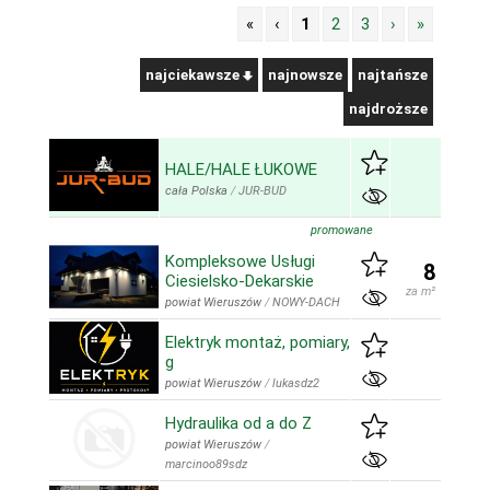
«
‹
1
2
3
›
»
najciekawsze
najnowsze
najtańsze
najdroższe
HALE/HALE ŁUKOWE
cała Polska
/
JUR-BUD
promowane
Kompleksowe Usługi
8
Ciesielsko-Dekarskie
za m²
powiat Wieruszów
/
NOWY-DACH
Elektryk montaż, pomiary,
g
powiat Wieruszów
/
lukasdz2
Hydraulika od a do Z
powiat Wieruszów
/
marcinoo89sdz