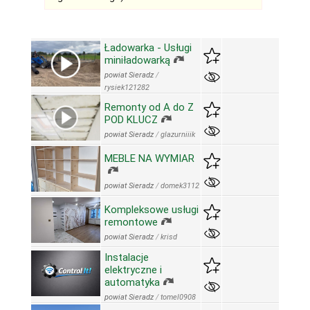
Ładowarka - Usługi
miniładowarką
powiat Sieradz
/
rysiek121282
Remonty od A do Z
POD KLUCZ
powiat Sieradz
/
glazurniiik
MEBLE NA WYMIAR
powiat Sieradz
/
domek3112
Kompleksowe usługi
remontowe
powiat Sieradz
/
krisd
Instalacje
elektryczne i
automatyka
powiat Sieradz
/
tomel0908