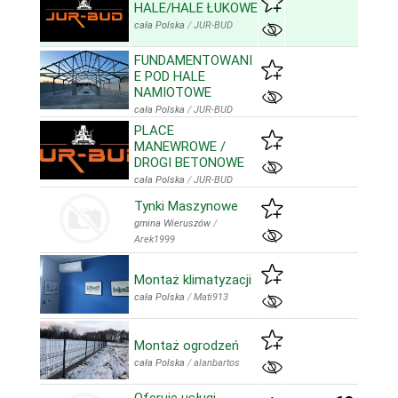
HALE/HALE ŁUKOWE
cała Polska
/
JUR-BUD
FUNDAMENTOWANI
E POD HALE
NAMIOTOWE
cała Polska
/
JUR-BUD
PLACE
MANEWROWE /
DROGI BETONOWE
cała Polska
/
JUR-BUD
Tynki Maszynowe
gmina Wieruszów
/
Arek1999
Montaż klimatyzacji
cała Polska
/
Mati913
Montaż ogrodzeń
cała Polska
/
alanbartos