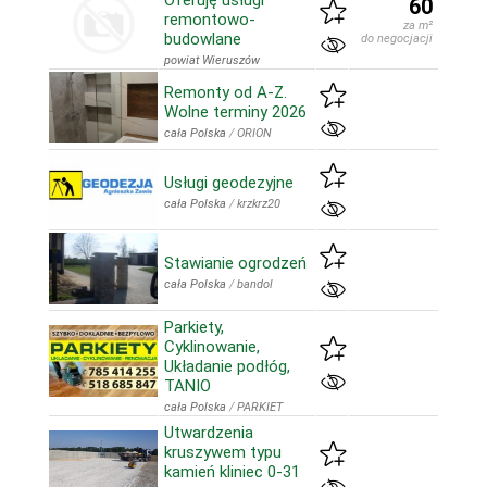
Oferuję usługi
60
remontowo-
za m²
budowlane
do negocjacji
powiat Wieruszów
Remonty od A-Z.
Wolne terminy 2026
cała Polska
/
ORION
Usługi geodezyjne
cała Polska
/
krzkrz20
Stawianie ogrodzeń
cała Polska
/
bandol
Parkiety,
Cyklinowanie,
Układanie podłóg,
TANIO
cała Polska
/
PARKIET
Utwardzenia
kruszywem typu
kamień kliniec 0-31