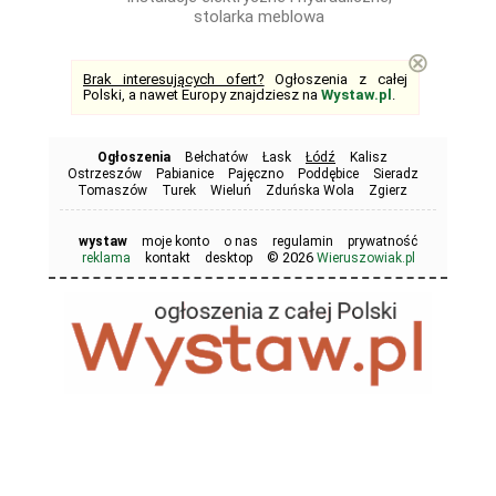
stolarka meblowa
⊗
Brak interesujących ofert?
Ogłoszenia z całej
Polski, a nawet Europy znajdziesz na
Wystaw.pl
.
Ogłoszenia
Bełchatów
Łask
Łódź
Kalisz
Ostrzeszów
Pabianice
Pajęczno
Poddębice
Sieradz
Tomaszów
Turek
Wieluń
Zduńska Wola
Zgierz
wystaw
moje konto
o nas
regulamin
prywatność
© 2026
reklama
kontakt
desktop
Wieruszowiak.pl