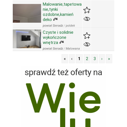
Malowanie,tapetowa
nie,tynki
ozdobne,kamień
deko
powiat Sieradz
/
poldek
Czyste i solidnie
wykończone
wnętrza
powiat Sieradz
/
Malowana
«
‹
1
2
3
›
»