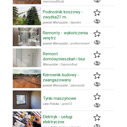
marcinoo89sdz
Podnośnik koszowy -
zwyżka21 m.
powiat Wieruszów
/
djandre
Remonty - wykończenia
wnętrz
powiat Wieruszów
/
profesremont
Remont
domów,mieszkań i biur
Wieruszów
/
ExpressBud
Kierownik budowy -
zaangażowany
powiat Wieruszów
/
zduniasdz
Tynki maszynowe
cała Polska
/
jarek72
Elektryk - usługi
elektryczne.