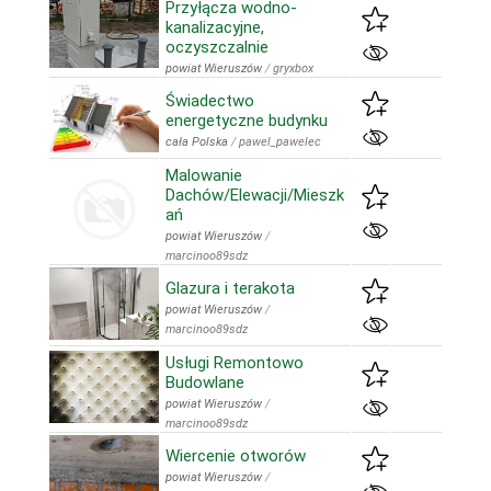
Przyłącza wodno-
kanalizacyjne,
oczyszczalnie
powiat Wieruszów
/
gryxbox
Świadectwo
energetyczne budynku
cała Polska
/
pawel_pawelec
Malowanie
Dachów/Elewacji/Mieszk
ań
powiat Wieruszów
/
marcinoo89sdz
Glazura i terakota
powiat Wieruszów
/
marcinoo89sdz
Usługi Remontowo
Budowlane
powiat Wieruszów
/
marcinoo89sdz
Wiercenie otworów
powiat Wieruszów
/