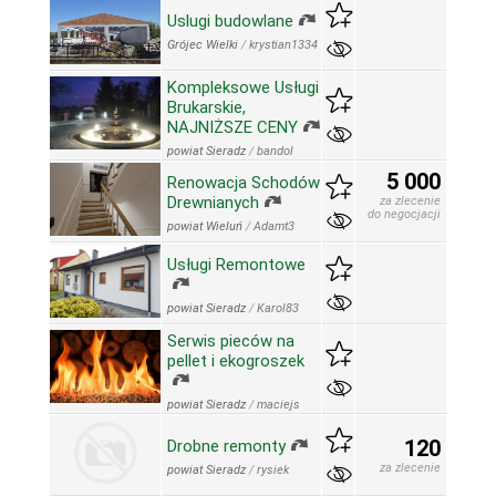
Uslugi budowlane
Grójec Wielki
/
krystian1334
Kompleksowe Usługi
Brukarskie,
NAJNIŻSZE CENY
powiat Sieradz
/
bandol
5 000
Renowacja Schodów
Drewnianych
za zlecenie
do negocjacji
powiat Wieluń
/
Adamt3
Usługi Remontowe
powiat Sieradz
/
Karol83
Serwis pieców na
pellet i ekogroszek
powiat Sieradz
/
maciejs
120
Drobne remonty
za zlecenie
powiat Sieradz
/
rysiek