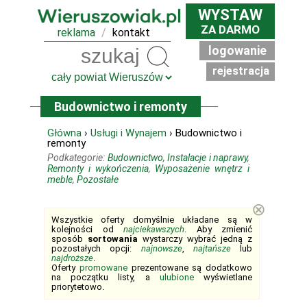
WYSTAW
ZA DARMO
reklama
/
kontakt
logowanie
Szukaj
rejestracja
Budownictwo i remonty
Główna
›
Usługi i Wynajem
› Budownictwo i
remonty
Podkategorie:
Budownictwo
,
Instalacje i naprawy
,
Remonty i wykończenia
,
Wyposażenie wnętrz i
meble
,
Pozostałe
⊗
Wszystkie oferty domyślnie układane są w
kolejności od
najciekawszych
. Aby zmienić
sposób
sortowania
wystarczy wybrać jedną z
pozostałych opcji:
najnowsze
,
najtańsze
lub
najdroższe
.
Oferty
promowane
prezentowane są dodatkowo
na początku listy, a
ulubione
wyświetlane
priorytetowo.