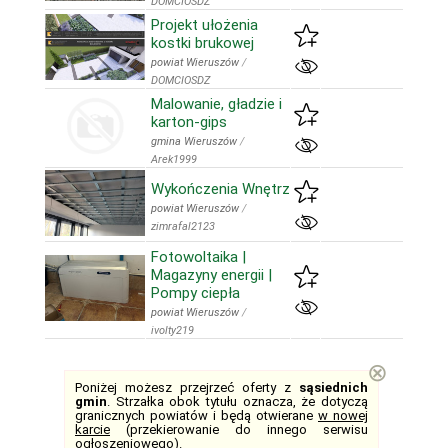
DOMCIOSDZ
Projekt ułożenia
kostki brukowej
powiat Wieruszów
/
DOMCIOSDZ
Malowanie, gładzie i
karton-gips
gmina Wieruszów
/
Arek1999
Wykończenia Wnętrz
powiat Wieruszów
/
zimrafal2123
Fotowoltaika |
Magazyny energii |
Pompy ciepła
powiat Wieruszów
/
ivolty219
⊗
Poniżej możesz przejrzeć oferty z
sąsiednich
gmin
. Strzałka obok tytułu oznacza, że dotyczą
granicznych powiatów i będą otwierane
w nowej
karcie
(przekierowanie do innego serwisu
ogłoszeniowego).