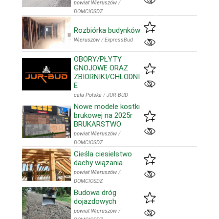
powiat Wieruszów
/
DOMCIOSDZ
Rozbiórka budynków
Wieruszów
/
ExpressBud
OBORY/PŁYTY
GNOJOWE ORAZ
ZBIORNIKI/CHŁODNI
E
cała Polska
/
JUR-BUD
Nowe modele kostki
brukowej na 2025r
BRUKARSTWO
powiat Wieruszów
/
DOMCIOSDZ
Cieśla ciesielstwo
dachy wiązania
powiat Wieruszów
/
DOMCIOSDZ
Budowa dróg
dojazdowych
powiat Wieruszów
/