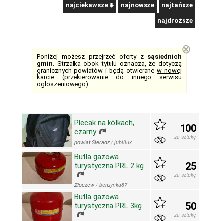
najciekawsze
najnowsze
najtańsze
najdroższe
⊗
Poniżej możesz przejrzeć oferty z
sąsiednich
gmin
. Strzałka obok tytułu oznacza, że dotyczą
granicznych powiatów i będą otwierane
w nowej
karcie
(przekierowanie do innego serwisu
ogłoszeniowego).
Plecak na kółkach,
100
czarny
za sztukę
powiat Sieradz
/
jubillux
Butla gazowa
25
turystyczna PRL 2 kg
za sztukę
Złoczew
/
benzynka87
Butla gazowa
50
turystyczna PRL 3kg
za sztukę