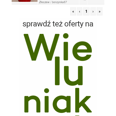
Złoczew
/
benzynka87
«
‹
1
›
»