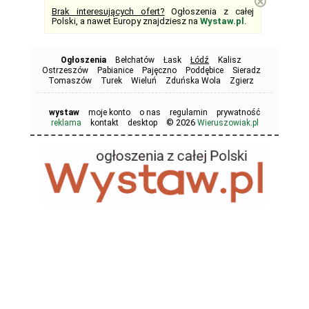
⊗
Brak interesujących ofert?
Ogłoszenia z całej
Polski, a nawet Europy znajdziesz na
Wystaw.pl
.
Ogłoszenia
Bełchatów
Łask
Łódź
Kalisz
Ostrzeszów
Pabianice
Pajęczno
Poddębice
Sieradz
Tomaszów
Turek
Wieluń
Zduńska Wola
Zgierz
wystaw
moje konto
o nas
regulamin
prywatność
© 2026
reklama
kontakt
desktop
Wieruszowiak.pl