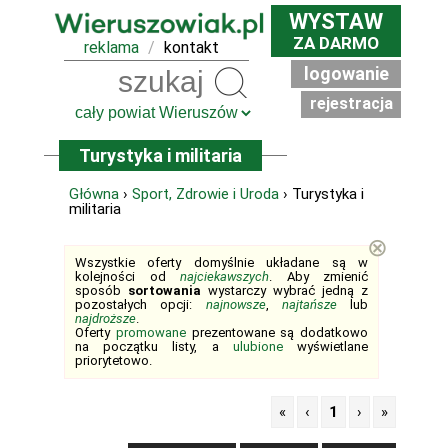
WYSTAW
ZA DARMO
reklama
/
kontakt
logowanie
Szukaj
rejestracja
Turystyka i militaria
Główna
›
Sport, Zdrowie i Uroda
› Turystyka i
militaria
⊗
Wszystkie oferty domyślnie układane są w
kolejności od
najciekawszych
. Aby zmienić
sposób
sortowania
wystarczy wybrać jedną z
pozostałych opcji:
najnowsze
,
najtańsze
lub
najdroższe
.
Oferty
promowane
prezentowane są dodatkowo
na początku listy, a
ulubione
wyświetlane
priorytetowo.
«
‹
1
›
»