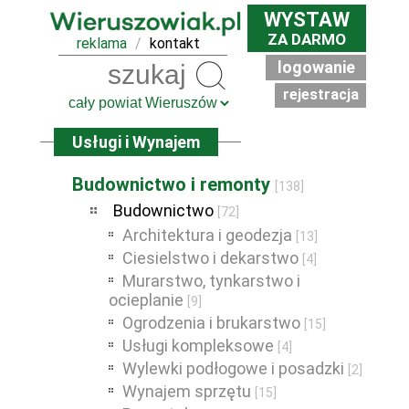
WYSTAW
ZA DARMO
reklama
/
kontakt
logowanie
Szukaj
rejestracja
Usługi i Wynajem
Budownictwo i remonty
[138]
Budownictwo
[72]
Architektura i geodezja
[13]
Ciesielstwo i dekarstwo
[4]
Murarstwo, tynkarstwo i
ocieplanie
[9]
Ogrodzenia i brukarstwo
[15]
Usługi kompleksowe
[4]
Wylewki podłogowe i posadzki
[2]
Wynajem sprzętu
[15]