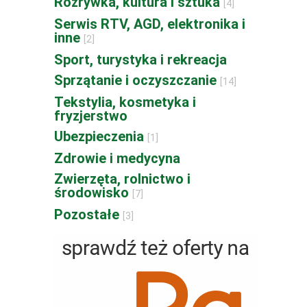
Rozrywka, kultura i sztuka
[4]
Serwis RTV, AGD, elektronika i
inne
[2]
Sport, turystyka i rekreacja
Sprzątanie i oczyszczanie
[14]
Tekstylia, kosmetyka i
fryzjerstwo
Ubezpieczenia
[1]
Zdrowie i medycyna
Zwierzęta, rolnictwo i
środowisko
[7]
Pozostałe
[3]