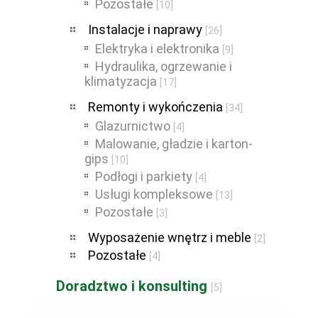
Pozostałe
[10]
Instalacje i naprawy
[26]
Elektryka i elektronika
[9]
Hydraulika, ogrzewanie i
klimatyzacja
[17]
Remonty i wykończenia
[34]
Glazurnictwo
[4]
Malowanie, gładzie i karton-
gips
[10]
Podłogi i parkiety
[4]
Usługi kompleksowe
[13]
Pozostałe
[3]
Wyposażenie wnętrz i meble
[2]
Pozostałe
[4]
Doradztwo i konsulting
[5]