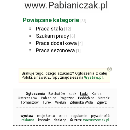
Powiązane kategorie
[23]
Praca stała
[12]
Szukam pracy
[6]
Praca dodatkowa
[4]
Praca sezonowa
[1]
⊗
Brakuje tego, czego szukasz?
Ogłoszenia z całej
Polski, a nawet Europy znajdziesz na
Wystaw.pl
.
Ogłoszenia
Bełchatów
Łask
Łódź
Kalisz
Ostrzeszów
Pabianice
Pajęczno
Poddębice
Sieradz
Tomaszów
Turek
Wieluń
Zduńska Wola
Zgierz
wystaw
moje konto
o nas
regulamin
prywatność
© 2026
reklama
kontakt
desktop
Wieruszowiak.pl