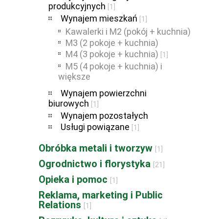
produkcyjnych
[1]
Wynajem mieszkań
[1]
Kawalerki i M2 (pokój + kuchnia)
M3 (2 pokoje + kuchnia)
M4 (3 pokoje + kuchnia)
[1]
M5 (4 pokoje + kuchnia) i
większe
Wynajem powierzchni
biurowych
[1]
Wynajem pozostałych
Usługi powiązane
[1]
Obróbka metali i tworzyw
[1]
Ogrodnictwo i florystyka
[21]
Opieka i pomoc
[1]
Reklama, marketing i Public
Relations
[1]