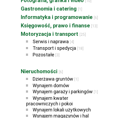
Fotografia, grafika i video
[10]
Gastronomia i catering
[1]
Informatyka i programowanie
[6]
Księgowość, prawo i finanse
[13]
Motoryzacja i transport
[25]
Serwis i naprawa
[4]
Transport i spedycja
[18]
Pozostałe
[3]
Nieruchomości
[6]
Dzierżawa gruntów
[1]
Wynajem domów
Wynajem garaży i parkingów
[1]
Wynajem kwater
pracowniczych i pokoi
Wynajem lokali użytkowych
Wynajem magazynów i hal