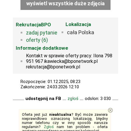
wyświetl wszystkie duże zdjęcia
Lokalizacja
RekrutacjaBPO
cała Polska
zadaj pytanie
oferty (6)
Informacje dodatkowe
Kontakt w sprawie oferty pracy: Ilona 798
951 967 ikawiecka@bponetwork.pl
rekrutacja@bponetwork.pl
Rozpoczęcie: 01.12.2025, 08:23
Zakończenie: 24.03.2026 12:10
udostępnij na FB
zgłoś
odsłon: 3 030
⊗
Oferta jest już
nieaktualna
? Być może zawiera
nieprawidłowo oznaczoną lokalizację, błędny
numer telefonu czy w inny sposób narusza
regulamin?
Zgłoś
nam ten problem - oferta
zostanie sprawdzona w
pierwszej kolejności
!