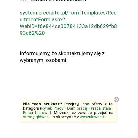
system.erecruiter.pl/FormTemplates/Recr
uitmentForm.aspx?
WebID=f6e844ce00784133a12db629fb8
93c62%20
Informujemy, że skontaktujemy się z
wybranymi osobami.
⊗
Nie tego szukasz?
Przejrzyj inne oferty z tej
kategorii (
Rynek Pracy
›
Dam pracę
›
Praca stała
›
Praca biurowa
). Możesz też zawsze przejść na
stronę główną
lub skorzystać z
wyszukiwarki
.