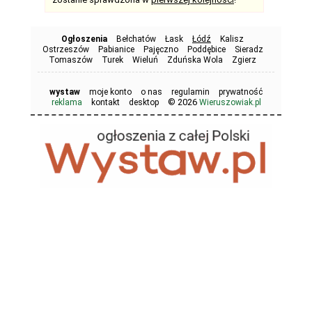
Ogłoszenia
Bełchatów
Łask
Łódź
Kalisz
Ostrzeszów
Pabianice
Pajęczno
Poddębice
Sieradz
Tomaszów
Turek
Wieluń
Zduńska Wola
Zgierz
wystaw
moje konto
o nas
regulamin
prywatność
© 2026
reklama
kontakt
desktop
Wieruszowiak.pl