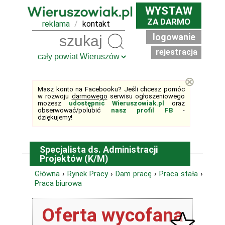
WYSTAW
ZA DARMO
reklama
/
kontakt
logowanie
Szukaj
rejestracja
⊗
Masz konto na Facebooku? Jeśli chcesz pomóc
w rozwoju
darmowego
serwisu ogłoszeniowego
możesz
udostępnić Wieruszowiak.pl
oraz
obserwować/polubić
nasz profil FB
-
dziękujemy!
Specjalista ds. Administracji
Projektów (K/M)
Główna
›
Rynek Pracy
›
Dam pracę
›
Praca stała
›
Praca biurowa
Oferta wycofana